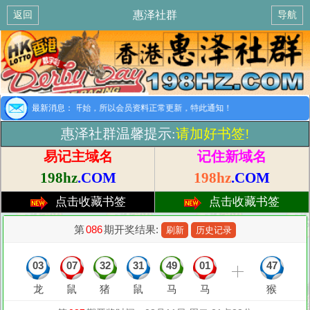
惠泽社群
返回
导航
别提示：8月1日开始，所以会员资料正常更新，特此通知！
最新消息：
惠泽社群温馨提示:
请加好书签!
易记主域名
记住新域名
198hz
.COM
198hz
.COM
点击收藏书签
点击收藏书签