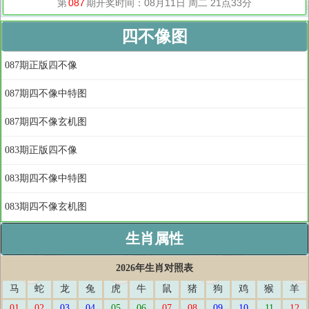
四不像图
087期正版四不像
087期四不像中特图
087期四不像玄机图
083期正版四不像
083期四不像中特图
083期四不像玄机图
生肖属性
2026年生肖对照表
马
蛇
龙
兔
虎
牛
鼠
猪
狗
鸡
猴
羊
01
02
03
04
05
06
07
08
09
10
11
12