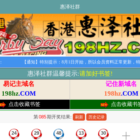
惠泽社群
：
【通知】特别提示：8月1日开始，所以会员资料正常更新，特此
惠泽社群温馨提示:
请加好书签!
易记主域名
记住新域名
198hz
.COM
198hz
.COM
点击收藏书签
点击收藏书