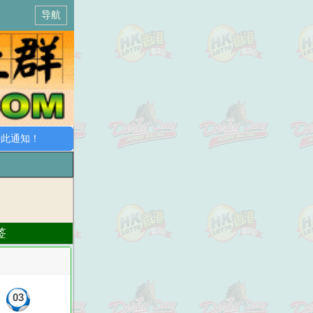
导航
通知！
签