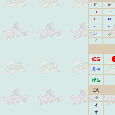
马
蛇
01
02
13
14
25
26
37
38
49
红波
0
蓝波
绿波
五行
金
木
水