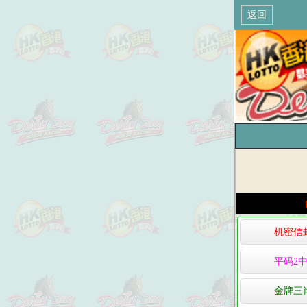
返回
机密信
平码2中
金牌三