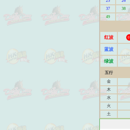
25
26
37
38
49
红波
0
蓝波
绿波
五行
金
木
水
火
土