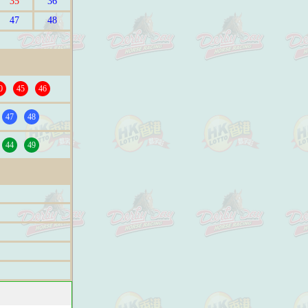
35
36
47
48
0
45
46
47
48
44
49