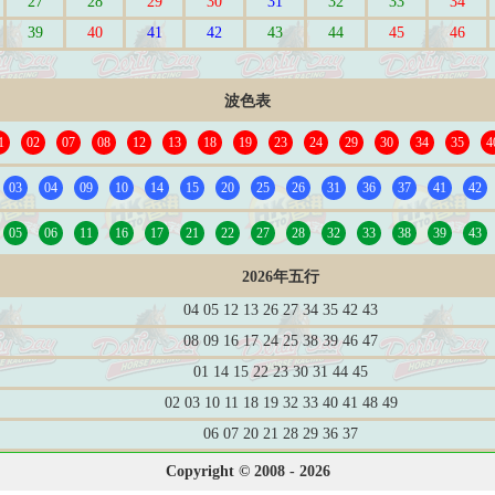
27
28
29
30
31
32
33
34
39
40
41
42
43
44
45
46
波色表
1
02
07
08
12
13
18
19
23
24
29
30
34
35
4
03
04
09
10
14
15
20
25
26
31
36
37
41
42
05
06
11
16
17
21
22
27
28
32
33
38
39
43
2026年五行
04 05 12 13 26 27 34 35 42 43
08 09 16 17 24 25 38 39 46 47
01 14 15 22 23 30 31 44 45
02 03 10 11 18 19 32 33 40 41 48 49
06 07 20 21 28 29 36 37
Copyright © 2008 - 2026