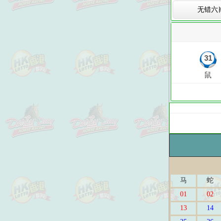
无错六
马
蛇
01
02
13
14