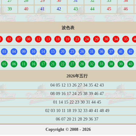
27
28
29
30
31
32
33
34
39
40
41
42
43
44
45
46
波色表
1
02
07
08
12
13
18
19
23
24
29
30
34
35
4
03
04
09
10
14
15
20
25
26
31
36
37
41
42
05
06
11
16
17
21
22
27
28
32
33
38
39
43
2026年五行
04 05 12 13 26 27 34 35 42 43
08 09 16 17 24 25 38 39 46 47
01 14 15 22 23 30 31 44 45
02 03 10 11 18 19 32 33 40 41 48 49
06 07 20 21 28 29 36 37
Copyright © 2008 - 2026