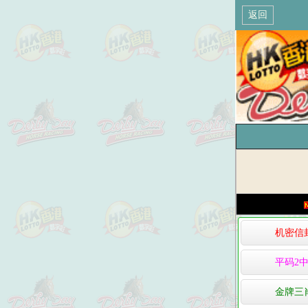
返回
机密信
平码2中
金牌三